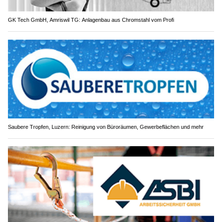
GK Tech GmbH, Amriswil TG: Anlagenbau aus Chromstahl vom Profi
Saubere Tropfen, Luzern: Reinigung von Büroräumen, Gewerbeflächen und mehr