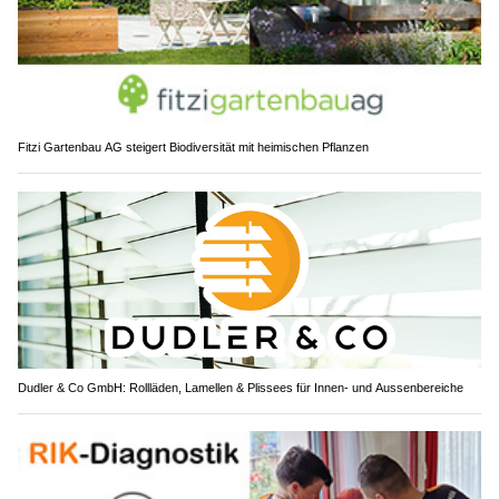
Fitzi Gartenbau AG steigert Biodiversität mit heimischen Pflanzen
Dudler & Co GmbH: Rollläden, Lamellen & Plissees für Innen- und Aussenbereiche