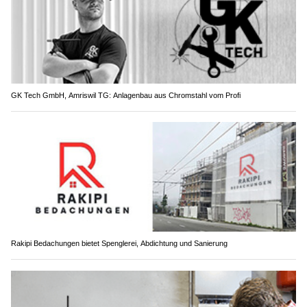
GK Tech GmbH, Amriswil TG: Anlagenbau aus Chromstahl vom Profi
Rakipi Bedachungen bietet Spenglerei, Abdichtung und Sanierung