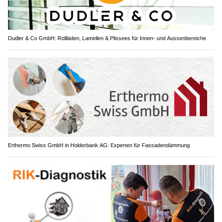
Dudler & Co GmbH: Rollläden, Lamellen & Plissees für Innen- und Aussenbereiche
Erthermo Swiss GmbH in Holderbank AG: Experten für Fassadendämmung