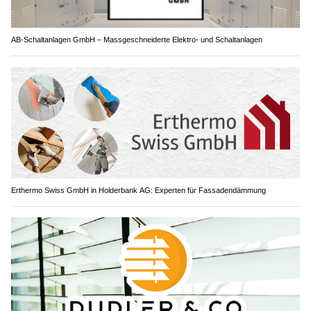
AB-Schaltanlagen GmbH – Massgeschneiderte Elektro- und Schaltanlagen
Erthermo Swiss GmbH in Holderbank AG: Experten für Fassadendämmung