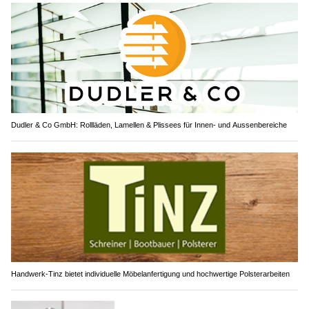
Dudler & Co GmbH: Rollläden, Lamellen & Plissees für Innen- und Aussenbereiche
Handwerk-Tinz bietet individuelle Möbelanfertigung und hochwertige Polsterarbeiten