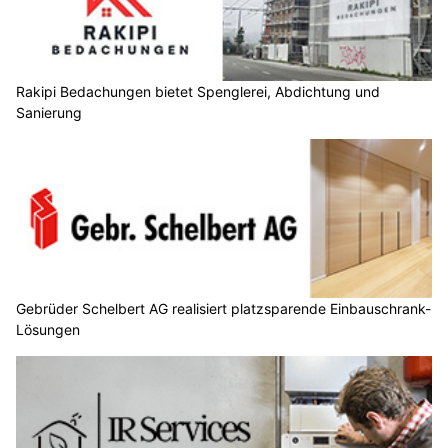
angehende Bauherrschaften sowie Planer und Architekten, die
sich für die Themen Bauen, Wohnen, Sanieren und Energie
interessieren.
Weiterlesen
Rakipi Bedachungen bietet Spenglerei, Abdichtung und Sanierung
ASBI Arbeitssicherheit GmbH: Sicherheitsschulungen für Bauunternehmen
Bär Reinigungsservice, Reichenburg SZ: Unterhalts- und Spezialreinigungen
Dudler & Co GmbH: Rollläden, Lamellen & Plissees für Innen- und Aussenbereiche
Dämmung im Holzbau: Lösungen für Dach,
Wand und Boden