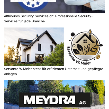
RIK-Diagnostik Rita Klemenz analysiert Asbest und Gebäudeschadstoffe für Firmen
Carports und Garagen: Konstruktion, Belüftung
und Einfahrtlösungen
01.08.25
VON
BELMEDIA REDAKTION
Der Stellplatz schützt das Fahrzeug – aber auch die
Architektur profitiert von einer klug geplanten Garage oder
einem Carport. Dabei zählen Bauweise, Materialien und
Funktion gleichermassen.
Zwischen offener Leichtigkeit und abgeschlossener Sicherheit
liegen viele Gestaltungsmöglichkeiten. Wer Carport oder
Garage bereits beim Neubau integriert, optimiert Platz,
Technikführung und Gebäudeästhetik.
Weiterlesen
Top Monteur GmbH Glarus: Saubere Räume, stabile Montage, zuverlässige
Reparaturen