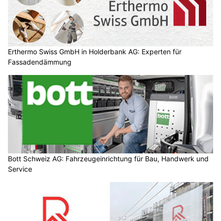
Plagex GmbH: Nachhaltige Schädlingsbekämpfung für Ihre Immobilien
Fitzi Gartenbau AG steigert Biodiversität mit heimischen Pflanzen
MRS Elektro GmbH: Fachbetrieb für Elektroinstallationen im Bau
Servanto W.Meier steht für effizienten Unterhalt und gepflegte Anlagen
Nachhaltige Bau-Trends im Fokus der Messe
„Bauen Wohnen Energie“ 2025 in Bern
26.11.25
VON
BELMEDIA REDAKTION
Über 10'000 Besucher, zahlreiche Bauanfragen, viele
Verkaufsabschlüsse und individuelle Lösungen – so lautet
das erfreuliche Fazit der ZT Fachmessen AG.
Mit ihrem Angebot überzeugte die ganzheitliche Baumesse
während den vier Messetagen tausende Hauseigentümer,