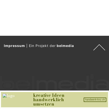
Bitzer Fenster & Montagen GmbH: Professionelle Fenster- und Türmontage
Gebrüder Schelbert AG realisiert platzsparende Einbauschrank-Lösungen
KEG GmbH: Wärmepumpen, Klimaanlagen und Solarstrom optimal kombiniert
Weltew Diva Home GmbH bietet hochwertige Raumlösungen für moderne Neubauten
Fassaden und Dächer aus Stroh und Schilf: Alte
Technik, neue Chancen
03.08.25
VON
BELMEDIA REDAKTION
Stroh und Schilf gelten als uralte Baustoffe. Heute erleben sie
im Fassaden- und Dachbau eine Renaissance – doch in der
Schweiz bleibt ihr Einsatz selten.
Diese natürlichen Materialien verbinden Funktion, Ästhetik und