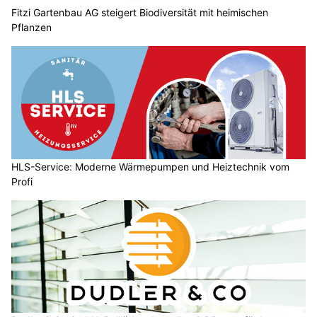
Meier-Bodenheizungsreinigung senkt Energieverbrauch
Greil Elektro GmbH in Wädenswil ZH: Elektro, Photovoltaik & E-Mobilität
RE-NOVERS GmbH: Haustechniklösungen für Neubau und Umbau
Nachhaltig Energie erzeugen dank PVT-Schweiz GmbH in der Schweiz
Messe "Bauen Wohnen Energie" 2025 begeistert
mit Design, Beratung und Solarpower
06.10.25
VON
BELMEDIA REDAKTION
Die ganzheitliche Baumesse tritt neu unter dem Namen
"Bauen Wohnen Energie" auf. Mit dieser klaren Ausrichtung
wird noch deutlicher, wofür die Messe steht: Sie bietet
10'000 Hauseigentümern, angehenden Bauherrschaften,
Planern und Architekten, die sich für die Themen Bauen,