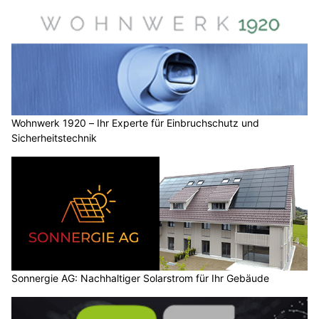
ASH Group bietet zuverlässige Solarreinigung vom Fachbetrieb
Dachausbau & Attika: Raum gewinnen unter
dem Himmel
02.08.25
VON
BELMEDIA REDAKTION
Unterschätzte Quadratmeter im Dachgeschoss bieten
grosses Potenzial. Aus Schrägen werden Lieblingsräume –
mit Planung, Licht und Dämmung.
Moderne Dachausbauten kombinieren Wohnkomfort mit
Effizienz. Ob Atelier, Gästezimmer oder Homeoffice – der Blick
über die Dächer lohnt sich doppelt.
Weiterlesen
Baukunst Nick GmbH gestaltet Wohnräume mit Farbe, Putz und Platten
Etter Bedachungen: Fachbetrieb für Dacharbeiten und Sanierungen