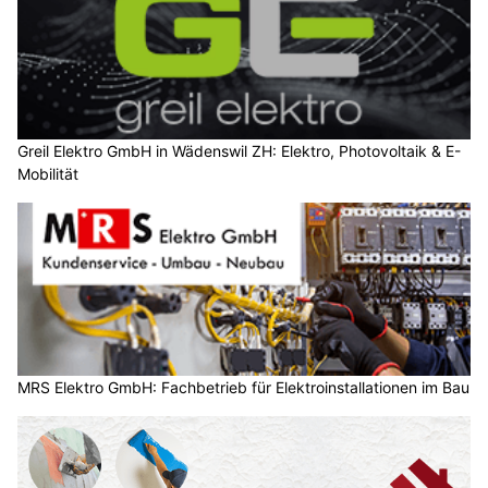
GK Tech GmbH, Amriswil TG: Anlagenbau aus Chromstahl vom Profi
HLS-Service: Moderne Wärmepumpen und Heiztechnik vom Profi
Küche planen im Neubau: Grundrisse,
Anschlüsse und Ergonomie
01.08.25
VON
BELMEDIA REDAKTION
Die Küche ist längst mehr als nur ein Arbeitsraum – sie ist
zentraler Wohnbereich, Treffpunkt und Gestaltungselement.
Wer beim Neubau sorgfältig plant, profitiert über
Jahrzehnte.
Eine moderne Küche verlangt präzise Vorbereitung. Ob offene
Wohnküche oder abgeschlossener Raum – entscheidend sind
Grundriss, Anschlüsse, Lichtführung und die ergonomisch
sinnvolle Anordnung aller Funktionen.
Weiterlesen