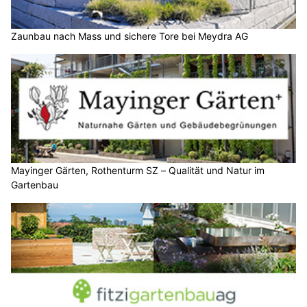
Bättig Haustechnik AG: Innovative Gebäudetechnik für die Region Entlebuch LU
Holling Services: Präziser Schutz vor Feuchte und Wasserschäden
Althiburos Security Services.ch: Professionelle Security-Services für jede Branche
Messe Bauen+Wohnen im KKL Luzern zeigt
Trends bei Umbau, Solar und Wärmepumpen
24.02.26
VON
BELMEDIA REDAKTION
Von Freitag bis Sonntag (27. Februar – 1. März 2026) wird das
KKL Luzern erneut zum Treffpunkt für Hauseigentümer,
Bauinteressierte sowie Planer und Architekten.
Die Bauen+Wohnen findet zum dritten Mal im KKL statt und hat
sich in der Zentralschweiz etabliert – 2025 mit über 7'000
Besuchern.
Weiterlesen