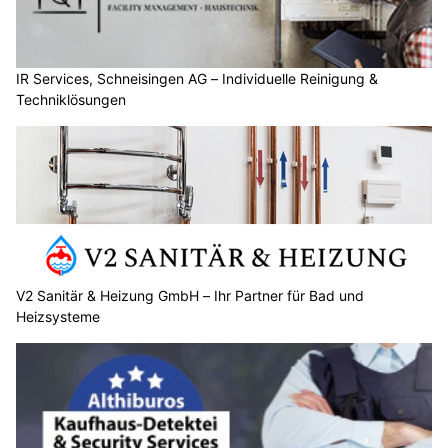
01.08.25
VON
BELMEDIA REDAKTION
Holzbau vereint Tragfähigkeit, Nachhaltigkeit und
bauphysikalische Stärken. Die richtige Dämmung macht
daraus ein energieeffizientes und behagliches
Gesamtsystem.
Holz allein dämmt nicht ausreichend – erst in Kombination mit
geeigneten Dämmstoffen entfaltet sich die volle
Energieeffizienz. Entscheidend sind Aufbau, Materialwahl und
konstruktive Details in Dach, Wand und Boden.
Weiterlesen
V2 Sanitär & Heizung GmbH – Ihr Partner für Bad und Heizsysteme
AB-Schaltanlagen GmbH – Massgeschneiderte Elektro- und Schaltanlagen
Rundum-Schutz für Personen, Baustellen und Events durch DFC Guard GmbH