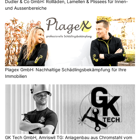
Sanieren, Wohnen und Energie begeistern, ein umfassendes
Angebot mit wertvollen Informationen und praxisnahen
Tipps.
Die
Bauen Wohnen Energie
setzt auch 2025 neue Impulse für
die Zukunft des Bauens. Mit der im letzten Jahr erstmals
durchgeführten Plattform BärnSOLAR schuf die Messe ein
einzigartiges Angebot im Bereich der Energiethematik und
stiess damit auf grosses Besucherinteresse.
Weiterlesen
IR Services, Schneisingen AG – Individuelle Reinigung & Techniklösungen
Wohnwerk 1920 – Ihr Experte für Einbruchschutz und Sicherheitstechnik
Zaunbau nach Mass und sichere Tore bei Meydra AG