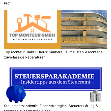
Sonnergie AG: Nachhaltiger Solarstrom für Ihr Gebäude
Passivhausstandard im Gebirge:
Anforderungen, Möglichkeiten und Beispiele
22.09.25
VON
BELMEDIA REDAKTION
Gebäude in alpinen Lagen mit Passivhausstandard zu
errichten, erfordert besondere technische, klimatische und
gestalterische Lösungen. Dämme, Wärmerückgewinnung,
Materialwahl und Hüttenkonstruktionen zeigen Wege auf,
wie Nachhaltigkeit und Komfort auch im Hochgebirge
möglich sind.
Weiterlesen
Bott Schweiz AG: Fahrzeugeinrichtung für Bau, Handwerk und Service
Steuersparakademie: Finanzstrategien, Steuererklärung & Vorsorge aus