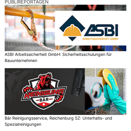
Velux erweitert Produktportfolio: Neue
Eindeckrahmen und Flachdach-Fenster
22.10.25
VON
BELMEDIA REDAKTION
Velux bringt zum Herbst 2025 neue Eindeckrahmen-
Varianten und Flachdach-Fenster auf den Markt.
Mit neuen Lösungen für schnellere Montage, Integration in
Indach-PV-Anlagen und Designvarianten für Flachdächer baut
Velux sein Angebot weiter aus.
Weiterlesen
Saubere Tropfen, Luzern: Reinigung von Büroräumen, Gewerbeflächen und mehr
Mayinger Gärten, Rothenturm SZ – Qualität und Natur im Gartenbau
EM Haustechnik GmbH: Ganzheitliche Sicherheitskonzepte für Privat & Gewerbe