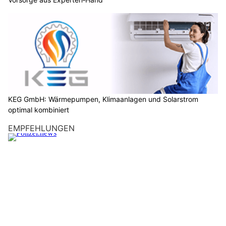
Experten‑Hand
Kaufmann Gotthard AG punktet mit starken Lösungen für Flachdach und Solartechnik
Innovativer Innenausbau von R.Witzgall Trockenbau & Holz Design
Fensterformate im Wandel: Lichtlenkung,
Ausblick und Energieeffizienz
01.08.25
VON
BELMEDIA REDAKTION
Fenster definieren Räume durch Licht, Sicht und Verbindung
zur Umgebung. Ihre Formate und Funktionen verändern sich
– technisch, gestalterisch und energetisch.
Moderne Fenster erfüllen weit mehr als die klassische Aufgabe
der Belichtung. Sie sind integraler Bestandteil des
Energiehaushalts, beeinflussen das Raumklima, sorgen für
Wohlbefinden und prägen das architektonische
Erscheinungsbild eines Hauses.
Weiterlesen