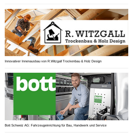
Innovativer Innenausbau von R.Witzgall Trockenbau & Holz Design
Bott Schweiz AG: Fahrzeugeinrichtung für Bau, Handwerk und Service