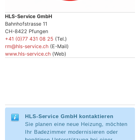
HLS-Service GmbH
Bahnhofstrasse 11
CH-8422 Pfungen
+41 (0)77 431 08 25
(Tel.)
rm@hls-service.ch
(E-Mail)
www.hls-service.ch
(Web)
HLS-Service GmbH kontaktieren
Sie planen eine neue Heizung, möchten
Ihr Badezimmer modernisieren oder
benötigen Unterstützung bei einer