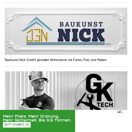
Baukunst Nick GmbH gestaltet Wohnräume mit Farbe, Putz und Platten
GK Tech GmbH, Amriswil TG: Anlagenbau aus Chromstahl vom Profi