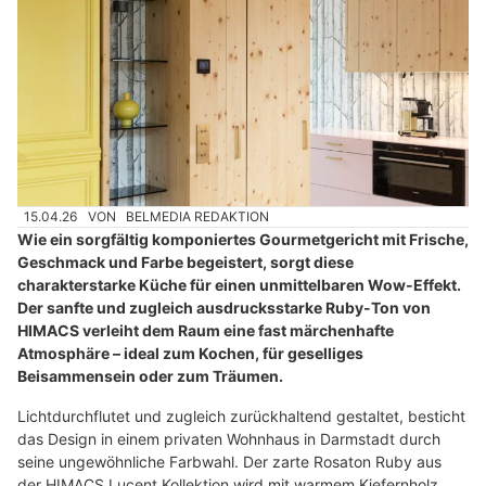
15.04.26
VON
BELMEDIA REDAKTION
Wie ein sorgfältig komponiertes Gourmetgericht mit Frische,
Geschmack und Farbe begeistert, sorgt diese
charakterstarke Küche für einen unmittelbaren Wow-Effekt.
Der sanfte und zugleich ausdrucksstarke Ruby-Ton von
HIMACS verleiht dem Raum eine fast märchenhafte
Atmosphäre – ideal zum Kochen, für geselliges
Beisammensein oder zum Träumen.
Lichtdurchflutet und zugleich zurückhaltend gestaltet, besticht
das Design in einem privaten Wohnhaus in Darmstadt durch
seine ungewöhnliche Farbwahl. Der zarte Rosaton Ruby aus
der HIMACS Lucent Kollektion wird mit warmem Kiefernholz