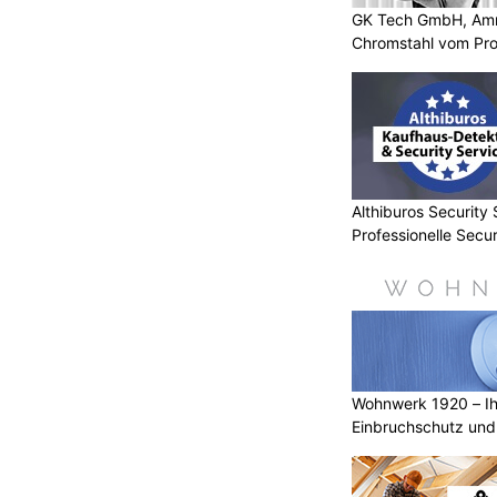
GK Tech GmbH, Amri
Chromstahl vom Pro
t mit
Wohnwerk 1920 – Ihr Experte für
Einbruchschutz und Sicherheitstechnik
IMACS: Ruby in der Küche,
mmer
ON
oniertes Gourmetgericht mit Frische,
Althiburos Security 
Professionelle Secur
eistert, sorgt diese
Branche
ür einen unmittelbaren Wow-Effekt.
h ausdrucksstarke Ruby-Ton von
um eine fast märchenhafte
Kochen, für geselliges
um Träumen.
Wohnwerk 1920 – Ih
eich zurückhaltend gestaltet, besticht
Einbruchschutz und 
vaten Wohnhaus in Darmstadt durch
bwahl. Der zarte Rosaton Ruby aus
ktion wird mit warmem Kiefernholz