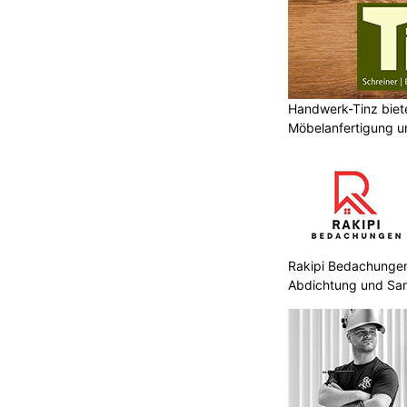
en verlegt sind. Der Fliesenleger
r noch nicht fertig ist. Und am Ende
gerissen werden. Dieser Ratgeber
wann ins Bad kommt – und warum
dend ist.
Handwerk-Tinz biete
Möbelanfertigung u
eines der komplexesten
Polsterarbeiten
aupt, denn sie berührt fast alle
tär, Elektro, Fliesenleger, Gipser,
kturiert vorgeht, zahlt doppelt –
einmal für die Korrekturen. Mit der
n läuft auch ein kompletter
Rakipi Bedachungen 
eibungslos.
Abdichtung und Sa
äume,
KEG GmbH: Wärmepumpen, Klimaanlagen und
ren
Solarstrom optimal kombiniert