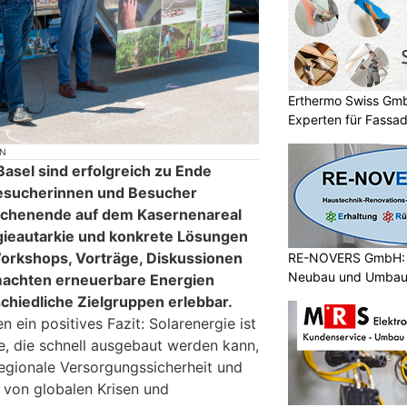
Erthermo Swiss Gmb
Experten für Fass
ON
Basel sind erfolgreich zu Ende
esucherinnen und Besucher
ochenende auf dem Kasernenareal
gieautarkie und konkrete Lösungen
orkshops, Vorträge, Diskussionen
RE-NOVERS GmbH: H
Neubau und Umba
 machten erneuerbare Energien
chiedliche Zielgruppen erlebbar.
 ein positives Fazit: Solarenergie ist
e, die schnell ausgebaut werden kann,
regionale Versorgungssicherheit und
 von globalen Krisen und