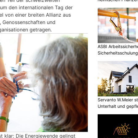
en Teil der schweizweiten
 um den internationalen Tag der
 von einer breiten Allianz aus
, Genossenschaften und
rganisationen getragen.
ASBI Arbeitssicherh
Sicherheitsschulun
Servanto W.Meier ste
Unterhalt und gepf
st klar: Die Energiewende gelingt