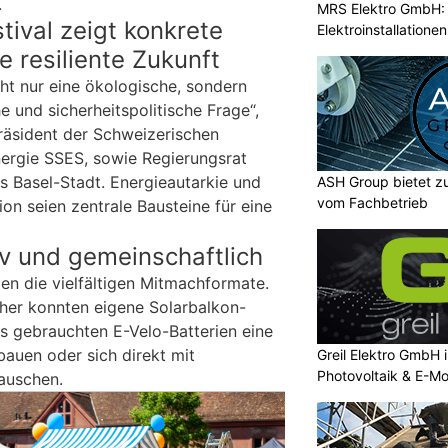
.
MRS Elektro GmbH: 
ival zeigt konkrete
Elektroinstallatione
e resiliente Zukunft
ht nur eine ökologische, sondern
e und sicherheitspolitische Frage“,
räsident der Schweizerischen
ergie SSES, sowie Regierungsrat
s Basel-Stadt. Energieautarkie und
ASH Group bietet zu
vom Fachbetrieb
on seien zentrale Bausteine für eine
iv und gemeinschaftlich
n die vielfältigen Mitmachformate.
her konnten eigene Solarbalkon-
s gebrauchten E-Velo-Batterien eine
auen oder sich direkt mit
Greil Elektro GmbH 
Photovoltaik & E-Mob
auschen.