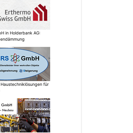
H in Holderbank AG:
adendämmung
austechniklösungen für
u