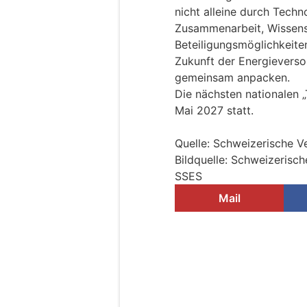
nicht alleine durch Techn
Zusammenarbeit, Wissens
Beteiligungsmöglichkeite
Zukunft der Energievers
gemeinsam anpacken.
Die nächsten nationalen 
Mai 2027 statt.
Quelle: Schweizerische V
Bildquelle: Schweizerisc
SSES
Mail
Badezimmer sanier
Renovation ohne C
10.05.26
VON
BELMEDIA REDAKTI
Wer ein Badezimmer reno
landet schnell in einem 