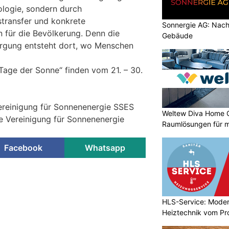
ologie, sondern durch
transfer und konkrete
Sonnergie AG: Nachh
n für die Bevölkerung. Denn die
Gebäude
orgung entsteht dort, wo Menschen
„Tage der Sonne“ finden vom 21. – 30.
ereinigung für Sonnenenergie SSES
Weltew Diva Home 
he Vereinigung für Sonnenenergie
Raumlösungen für 
Facebook
Whatsapp
en: So klappt die
haos und Doppelarbeit
HLS-Service: Mod
ON
Heiztechnik vom Pro
viert, ohne den Ablauf zu kennen,
teuren Chaos: Der Maler streicht die