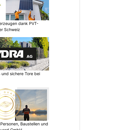
 erzeugen dank PVT-
er Schweiz
und sichere Tore bei
Personen, Baustellen und
Guard GmbH