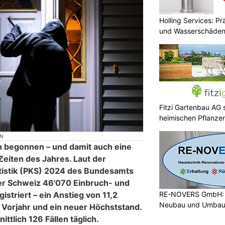
Holling Services: P
und Wasserschäde
Fitzi Gartenbau AG s
heimischen Pflanze
ON
 begonnen – und damit auch eine
Zeiten des Jahres. Laut der
tatistik (PKS) 2024 des Bundesamts
 der Schweiz 46'070 Einbruch- und
RE-NOVERS GmbH: H
istriert – ein Anstieg von 11,2
Neubau und Umba
Vorjahr und ein neuer Höchststand.
ttlich 126 Fällen täglich.