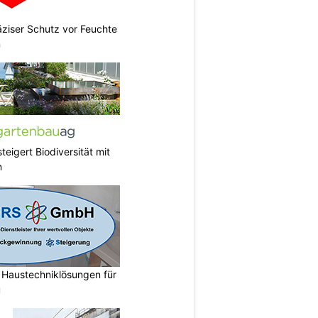
räziser Schutz vor Feuchte
n
teigert Biodiversität mit
n
austechniklösungen für
u