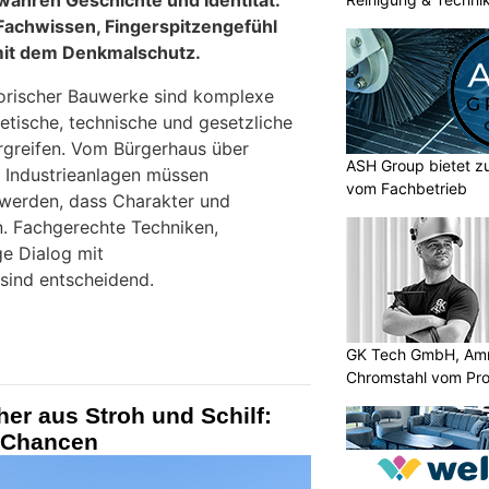
 Fachwissen, Fingerspitzengefühl
it dem Denkmalschutz.
torischer Bauwerke sind komplexe
etische, technische und gesetzliche
rgreifen. Vom Bürgerhaus über
ASH Group bietet zu
u Industrieanlagen müssen
vom Fachbetrieb
werden, dass Charakter und
n. Fachgerechte Techniken,
ge Dialog mit
ind entscheidend.
GK Tech GmbH, Amri
Chromstahl vom Pro
er aus Stroh und Schilf:
e Chancen