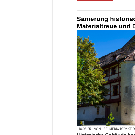
Sanierung historis
Materialtreue und
10.08.25
VON
BELMEDIA REDAKTI
Historische Gebäude bew