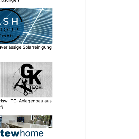
verlässige Solarreinigung
swil TG: Anlagenbau aus
fi