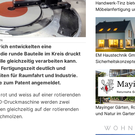
Handwerk-Tinz biete
Möbelanfertigung u
Polsterarbeiten
ON
ich entwickelten eine
ie runde Bauteile im Kreis druckt
EM Haustechnik Gmb
e gleichzeitig verarbeiten kann.
Sicherheitskonzepte
Fertigungszeit deutlich und
ten für Raumfahrt und Industrie.
ne zum Patent angemeldet.
 rot und weiss auf einer rotierenden
 3D-Druckmaschine werden zwei
Mayinger Gärten, Ro
ien gleichzeitig auf der rotierenden
und Natur im Garte
schmolzen.