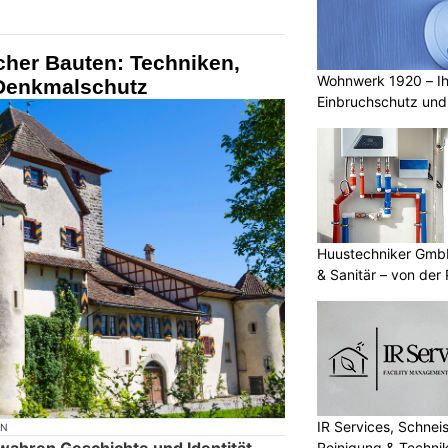
cher Bauten: Techniken,
Wohnwerk 1920 – Ih
 Denkmalschutz
Einbruchschutz und 
Huustechniker GmbH
& Sanitär – von der 
Umsetzung
IR Services, Schneis
ON
ahren Geschichte und Identität.
Reinigung & Techni