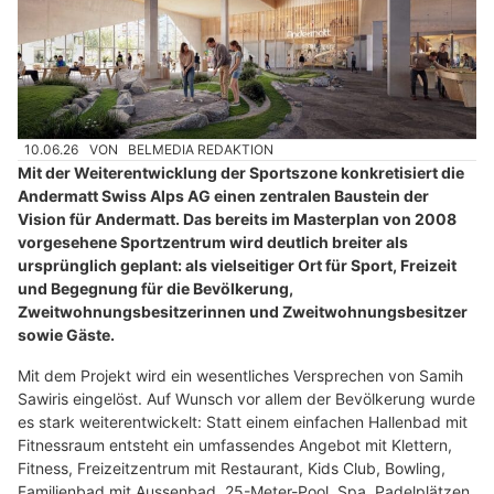
10.06.26
VON
BELMEDIA REDAKTION
Mit der Weiterentwicklung der Sportszone konkretisiert die
Andermatt Swiss Alps AG einen zentralen Baustein der
Vision für Andermatt. Das bereits im Masterplan von 2008
vorgesehene Sportzentrum wird deutlich breiter als
ursprünglich geplant: als vielseitiger Ort für Sport, Freizeit
und Begegnung für die Bevölkerung,
Zweitwohnungsbesitzerinnen und Zweitwohnungsbesitzer
sowie Gäste.
Mit dem Projekt wird ein wesentliches Versprechen von Samih
Sawiris eingelöst. Auf Wunsch vor allem der Bevölkerung wurde
es stark weiterentwickelt: Statt einem einfachen Hallenbad mit
Fitnessraum entsteht ein umfassendes Angebot mit Klettern,
Fitness, Freizeitzentrum mit Restaurant, Kids Club, Bowling,
Familienbad mit Aussenbad, 25-Meter-Pool, Spa, Padelplätzen