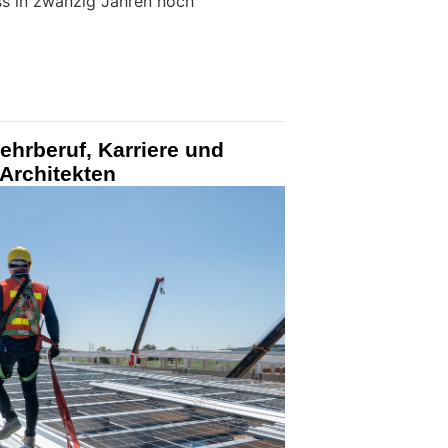
ss in zwanzig Jahren noch
hrberuf, Karriere und
 Architekten